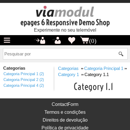
epages 6 Responsive Demo Shop
Experimente no seu telemóvel
(0)
Categorias
Categorias
Categoria Principal 1
Categoria Principal 1
(2)
Category 1
Category 1.1
Categoria Principal 2
(2)
Category 1.1
Categoria Principal 4
(2)
ContactForm
Termos e condições
Direitos de devolução
Política de privacidade