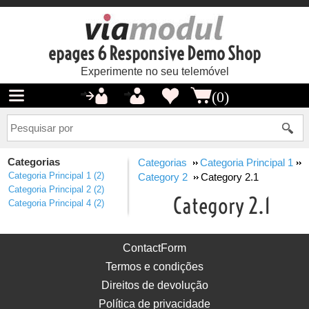
epages 6 Responsive Demo Shop
Experimente no seu telemóvel
(0)
Categorias
Categorias
Categoria Principal 1
Categoria Principal 1
(2)
Category 2
Category 2.1
Categoria Principal 2
(2)
Category 2.1
Categoria Principal 4
(2)
ContactForm
Termos e condições
Direitos de devolução
Política de privacidade