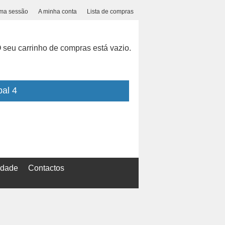
uma sessão
A minha conta
Lista de compras
 seu carrinho de compras está vazio.
pal 4
cidade
Contactos