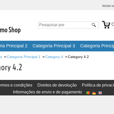
Iniciar 
O
emo Shop
ia Principal 2
Categoria Principal 3
Categoria Princi
as
Categoria Principal 1
Category 4
Category 4.2
gory 4.2
ermos e condições
Direitos de devolução
Política de priva
Informações de envio e de pagamento